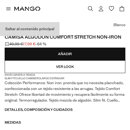
Selecciona un color
Blanco
Saltar al contenido principal
PERFORMANCE
CAMISA ALGODÓN COMFORT STRETCH NON-IRON
49,99 €
17,99 €
-64 %
Precio inicial tachado [49,99 € ]
Precio actual [17,99 € ]
AÑADIR
VER LOOK
ENVÍO GRATIS A TIENDA
SLIM FIT
CUELLO CAMISERO
LARGO ESTÁNDAR
Colección Performance. Non iron: prenda que no necesita planchado,
confeccionada con un tejido resistente a las arrugas. Tejido Comfort
Stretch: Ofrece libertad de movimiento y recupera fácilmente su forma
original. Termorregulador. Tejido mezcla de algodón. Slim fit. Cuello
clásico. Manga larga con puños abotonados. Cierre delantero con
DETALLES, COMPOSICIÓN Y CUIDADOS
botones. Bajo redondeado. Producto en rebajas
MEDIDAS
PERFORMANCE: Una colección de prendas confeccionadas con
fibras técnicas. Esta selección ofrece una amplia gama de