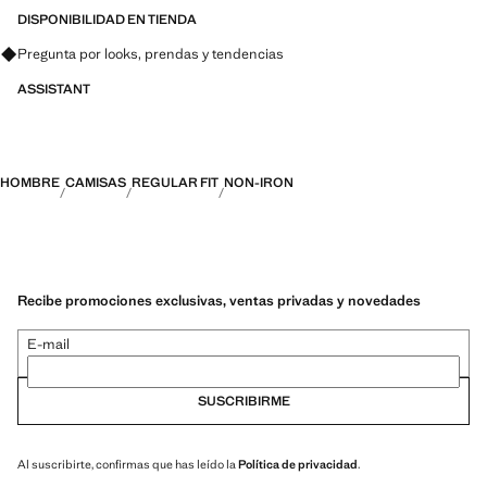
características avanzadas como tejidos bi-stretch, de secado rápido,
DISPONIBILIDAD EN TIENDA
fácil planchado, termorreguladores, transpirables o repelentes al agua,
Pregunta por looks, prendas y tendencias
organizadas en tres categorías generales: Termorregulador, Funcional
y Confort
ASSISTANT
HOMBRE
CAMISAS
REGULAR FIT
NON-IRON
Recibe promociones exclusivas, ventas privadas y novedades
E-mail
SUSCRIBIRME
Al suscribirte, confirmas que has leído la
Política de privacidad
.