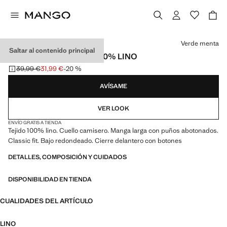
Selecciona un color
Verde menta
Saltar al contenido principal
CAMISA CLASSIC FIT 100% LINO
39,99 €
31,99 €
-20 %
Precio inicial tachado [39,99 € ]
Precio actual [31,99 € ]
AVÍSAME
VER LOOK
ENVÍO GRATIS A TIENDA
Tejido 100% lino. Cuello camisero. Manga larga con puños abotonados.
Classic fit. Bajo redondeado. Cierre delantero con botones
DETALLES, COMPOSICIÓN Y CUIDADOS
DISPONIBILIDAD EN TIENDA
CUALIDADES DEL ARTÍCULO
LINO