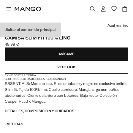
Selecciona un color
Azul marino
Saltar al contenido principal
ESSENTIALS
CAMISA SLIM FIT 100% LINO
49,99 €
Precio actual [49,99 € ]
AVÍSAME
VER LOOK
ENVÍO GRATIS A TIENDA
SLIM FIT
CUELLO CAMISERO
LARGO ESTÁNDAR
ESSENTIALS: Made to last. El color tabaco y negro es exclusivo online.
Slim fit. Tejido 100% lino. Cuello camisero. Manga larga con puños
abotonados. Cierre delantero con botones. Bajo recto. Colección
Casper Ruud x Mango
DETALLES, COMPOSICIÓN Y CUIDADOS
ESSENTIALS: Made to last. Hemos reforzado nuestras exigencias de
calidad añadiendo nuevas pruebas de resistencia a nuestras prendas.
MEDIDAS
Diseñadas considerando cuidadosamente su confección, son todavía
más durables, versátiles y atemporales