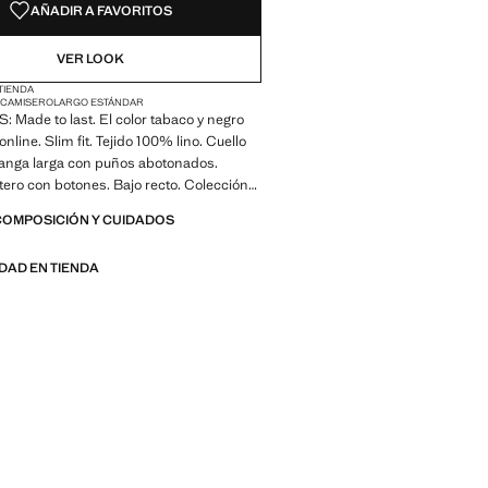
AÑADIR A FAVORITOS
VER LOOK
 TIENDA
 CAMISERO
LARGO ESTÁNDAR
Made to last. El color tabaco y negro
online. Slim fit. Tejido 100% lino. Cuello
anga larga con puños abotonados.
tero con botones. Bajo recto. Colección
d x Mango
COMPOSICIÓN Y CUIDADOS
 Made to last. Hemos reforzado
IDAD EN TIENDA
igencias de calidad añadiendo nuevas
esistencia a nuestras prendas.
considerando cuidadosamente su
son todavía más durables, versátiles y
s