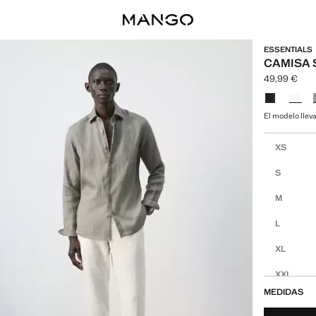
ESSENTIALS
CAMISA S
49,99 €
Precio actua
Selecciona u
El modelo lleva
Selecciona tu
XS
S
M
L
XL
XXL
MEDIDAS