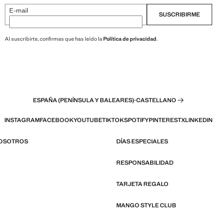
E-mail
SUSCRIBIRME
Al suscribirte, confirmas que has leído la
Política de privacidad
.
ESPAÑA (PENÍNSULA Y BALEARES)
·
CASTELLANO
INSTAGRAM
FACEBOOK
YOUTUBE
TIKTOK
SPOTIFY
PINTEREST
X
LINKEDIN
NOSOTROS
DÍAS ESPECIALES
RESPONSABILIDAD
TARJETA REGALO
MANGO STYLE CLUB