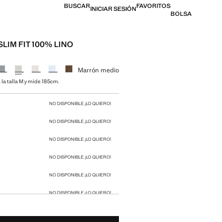
BUSCAR
FAVORITOS
INICIAR SESIÓN
BOLSA
LIM FIT 100% LINO
l [49,99 € ]
n color
Marrón medio
 la talla M y mide 185cm.
 talla
NO DISPONIBLE ¡LO QUIERO!
NO DISPONIBLE ¡LO QUIERO!
NO DISPONIBLE ¡LO QUIERO!
NO DISPONIBLE ¡LO QUIERO!
NO DISPONIBLE ¡LO QUIERO!
NO DISPONIBLE ¡LO QUIERO!