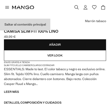
Selecciona un color
Marrón tabaco
Saltar al contenido principal
ESSENTIALS
CAMISA SLIM FIT 100% LINO
49,99 €
Precio actual [49,99 € ]
AÑADIR
VER LOOK
ENVÍO GRATIS A TIENDA
SLIM FIT
CUELLO CAMISERO
LARGO ESTÁNDAR
ESSENTIALS: Made to last. El color tabaco y negro es exclusivo online.
Slim fit. Tejido 100% lino. Cuello camisero. Manga larga con puños
abotonados. Cierre delantero con botones. Bajo recto. Colección
Casper Ruud x Mango
LEER MÁS
ESSENTIALS: Made to last. Hemos reforzado nuestras exigencias de
calidad añadiendo nuevas pruebas de resistencia a nuestras prendas.
DETALLES, COMPOSICIÓN Y CUIDADOS
Diseñadas considerando cuidadosamente su confección, son todavía
más durables, versátiles y atemporales