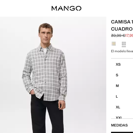
CAMISA 
CUADRO
39,99 €
17,9
Precio inicia
Precio actual
Selecciona u
El modelo lleva
Selecciona tu
XS
S
M
L
XL
XXL
MEDIDAS