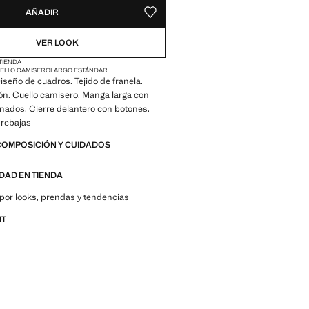
AÑADIR
GUARDAR COMO FAVORITO
VER LOOK
 TIENDA
ELLO CAMISERO
LARGO ESTÁNDAR
Diseño de cuadros. Tejido de franela.
n. Cuello camisero. Manga larga con
nados. Cierre delantero con botones.
 rebajas
COMPOSICIÓN Y CUIDADOS
IDAD EN TIENDA
por looks, prendas y tendencias
NT