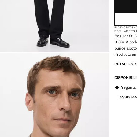
ENVÍO GRATIS A
REGULAR FIT
CU
Regular fit. 
100% Algodó
puños aboto
Producto en
DETALLES, 
DISPONIBIL
Pregunta 
ASSISTA