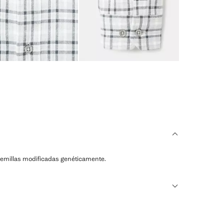
ni semillas modificadas genéticamente.
ransforman en nuevos tejidos.