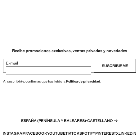
Recibe promociones exclusivas, ventas privadas y novedades
E-mail
SUSCRIBIRME
Al suscribirte, confirmas que has leído la
Política de privacidad
.
ESPAÑA (PENÍNSULA Y BALEARES)
·
CASTELLANO
INSTAGRAM
FACEBOOK
YOUTUBE
TIKTOK
SPOTIFY
PINTEREST
X
LINKEDIN