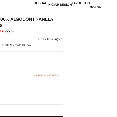
BUSCAR
FAVORITOS
INICIAR SESIÓN
BOLSA
100% ALGODÓN FRANELA
S
9 €
-55 %
l tachado [39,99 € ]
 [17,99 € ]
n color
Gris claro vigoré
 la talla M y mide 188cm.
 talla
¡ÚLTIMAS UNIDADES!