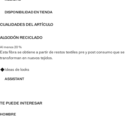
DISPONIBILIDAD EN TIENDA
CUALIDADES DEL ARTÍCULO
ALGODÓN RECICLADO
Al menos 20 %
Esta fibra se obtiene a partir de restos textiles pre y post consumo que se
transforman en nuevos tejidos.
Pregunta por looks, prendas y tendencias
Ideas de looks
ASSISTANT
TE PUEDE INTERESAR
HOMBRE