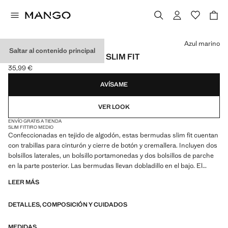
Selecciona un color
Azul marino
Saltar al contenido principal
BERMUDAS VAQUERAS SLIM FIT
35,99 €
Precio actual [35,99 € ]
AVÍSAME
VER LOOK
ENVÍO GRATIS A TIENDA
SLIM FIT
TIRO MEDIO
Confeccionadas en tejido de algodón, estas bermudas slim fit cuentan
con trabillas para cinturón y cierre de botón y cremallera. Incluyen dos
bolsillos laterales, un bolsillo portamonedas y dos bolsillos de parche
en la parte posterior. Las bermudas llevan dobladillo en el bajo. El
modelo mide 190 cm y lleva una talla 42
LEER MÁS
DETALLES, COMPOSICIÓN Y CUIDADOS
MEDIDAS