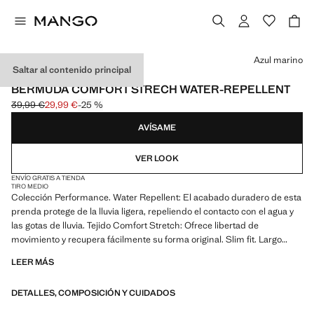
Selecciona un color
Azul marino
Saltar al contenido principal
PERFORMANCE
BERMUDA COMFORT STRECH WATER-REPELLENT
39,99 €
29,99 €
-25 %
Precio inicial tachado [39,99 € ]
Precio actual [29,99 € ]
AVÍSAME
VER LOOK
ENVÍO GRATIS A TIENDA
TIRO MEDIO
Colección Performance. Water Repellent: El acabado duradero de esta
prenda protege de la lluvia ligera, repeliendo el contacto con el agua y
las gotas de lluvia. Tejido Comfort Stretch: Ofrece libertad de
movimiento y recupera fácilmente su forma original. Slim fit. Largo
Standard. Trabillas para cinturón. Dos bolsillos laterales. Dos bolsillos
LEER MÁS
de ribete en la parte delantera. Cintura elástica. Cierre de cremallera y
botón. Producto en rebajas
DETALLES, COMPOSICIÓN Y CUIDADOS
PERFORMANCE: Una colección de prendas confeccionadas con