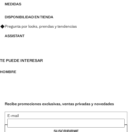
fibras técnicas. Esta selección ofrece una amplia gama de
MEDIDAS
características avanzadas como tejidos bi-stretch, de secado rápido,
fácil planchado, termorreguladores, transpirables o repelentes al agua,
DISPONIBILIDAD EN TIENDA
organizadas en tres categorías generales: Termorregulador, Funcional
Pregunta por looks, prendas y tendencias
y Confort
ASSISTANT
TE PUEDE INTERESAR
HOMBRE
Recibe promociones exclusivas, ventas privadas y novedades
E-mail
SUSCRIBIRME