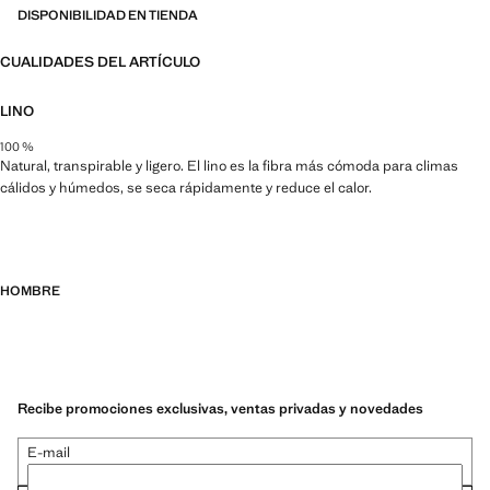
más durables, versátiles y atemporales
DISPONIBILIDAD EN TIENDA
CUALIDADES DEL ARTÍCULO
LINO
100 %
Natural, transpirable y ligero. El lino es la fibra más cómoda para climas
cálidos y húmedos, se seca rápidamente y reduce el calor.
HOMBRE
Recibe promociones exclusivas, ventas privadas y novedades
E-mail