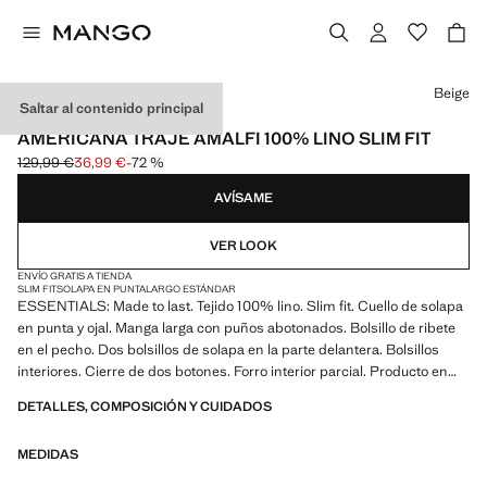
Selecciona un color
Beige
Saltar al contenido principal
ESSENTIALS
AMERICANA TRAJE AMALFI 100% LINO SLIM FIT
129,99 €
36,99 €
-72 %
Precio inicial tachado [129,99 € ]
Precio actual [36,99 € ]
AVÍSAME
VER LOOK
ENVÍO GRATIS A TIENDA
SLIM FIT
SOLAPA EN PUNTA
LARGO ESTÁNDAR
ESSENTIALS: Made to last. Tejido 100% lino. Slim fit. Cuello de solapa
en punta y ojal. Manga larga con puños abotonados. Bolsillo de ribete
en el pecho. Dos bolsillos de solapa en la parte delantera. Bolsillos
interiores. Cierre de dos botones. Forro interior parcial. Producto en
rebajas
DETALLES, COMPOSICIÓN Y CUIDADOS
ESSENTIALS: Made to last. Hemos reforzado nuestras exigencias de
MEDIDAS
calidad añadiendo nuevas pruebas de resistencia a nuestras prendas.
Diseñadas considerando cuidadosamente su confección, son todavía