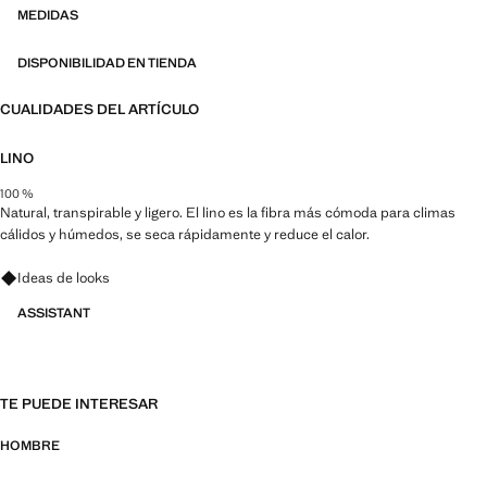
MEDIDAS
DISPONIBILIDAD EN TIENDA
CUALIDADES DEL ARTÍCULO
LINO
100 %
Natural, transpirable y ligero. El lino es la fibra más cómoda para climas
cálidos y húmedos, se seca rápidamente y reduce el calor.
Pregunta por looks, prendas y tendencias
Ideas de looks
ASSISTANT
TE PUEDE INTERESAR
HOMBRE