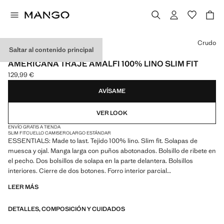
Selecciona un color
Crudo
Saltar al contenido principal
ESSENTIALS
AMERICANA TRAJE AMALFI 100% LINO SLIM FIT
129,99 €
Precio actual [129,99 € ]
AVÍSAME
VER LOOK
ENVÍO GRATIS A TIENDA
SLIM FIT
CUELLO CAMISERO
LARGO ESTÁNDAR
ESSENTIALS: Made to last. Tejido 100% lino. Slim fit. Solapas de
muesca y ojal. Manga larga con puños abotonados. Bolsillo de ribete en
el pecho. Dos bolsillos de solapa en la parte delantera. Bolsillos
interiores. Cierre de dos botones. Forro interior parcial
LEER MÁS
ESSENTIALS: Made to last. Hemos reforzado nuestras exigencias de
calidad añadiendo nuevas pruebas de resistencia a nuestras prendas.
DETALLES, COMPOSICIÓN Y CUIDADOS
Diseñadas considerando cuidadosamente su confección, son todavía
más durables, versátiles y atemporales