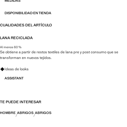
MEDIDAS
DISPONIBILIDAD EN TIENDA
CUALIDADES DEL ARTÍCULO
LANA RECICLADA
Al menos 60 %
Se obtiene a partir de restos textiles de lana pre y post consumo que se
transforman en nuevos tejidos.
Pregunta por looks, prendas y tendencias
Ideas de looks
ASSISTANT
TE PUEDE INTERESAR
HOMBRE
ABRIGOS
ABRIGOS