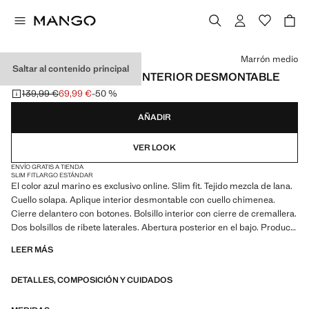
Selecciona un color
Marrón medio
Saltar al contenido principal
ABRIGO LANA CUELLO INTERIOR DESMONTABLE
139,99 €
69,99 €
-50 %
Precio inicial tachado [139,99 € ]
Precio actual [69,99 € ]
AÑADIR
VER LOOK
ENVÍO GRATIS A TIENDA
SLIM FIT
LARGO ESTÁNDAR
El color azul marino es exclusivo online. Slim fit. Tejido mezcla de lana.
Cuello solapa. Aplique interior desmontable con cuello chimenea.
Cierre delantero con botones. Bolsillo interior con cierre de cremallera.
Dos bolsillos de ribete laterales. Abertura posterior en el bajo. Producto
en rebajas
LEER MÁS
DETALLES, COMPOSICIÓN Y CUIDADOS