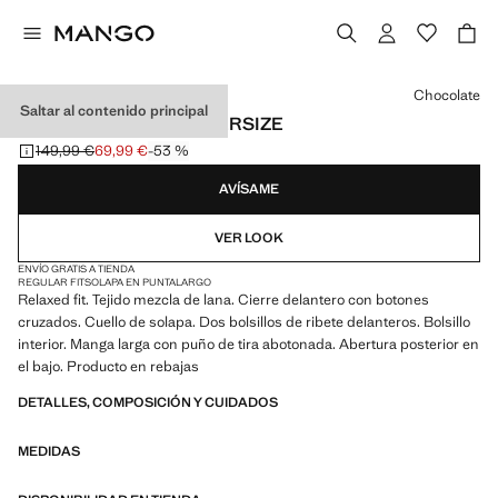
Selecciona un color
Chocolate
Saltar al contenido principal
ABRIGO CRUZADO OVERSIZE
149,99 €
69,99 €
-53 %
Precio inicial tachado [149,99 € ]
Precio actual [69,99 € ]
AVÍSAME
VER LOOK
ENVÍO GRATIS A TIENDA
REGULAR FIT
SOLAPA EN PUNTA
LARGO
Relaxed fit. Tejido mezcla de lana. Cierre delantero con botones
cruzados. Cuello de solapa. Dos bolsillos de ribete delanteros. Bolsillo
interior. Manga larga con puño de tira abotonada. Abertura posterior en
el bajo. Producto en rebajas
DETALLES, COMPOSICIÓN Y CUIDADOS
MEDIDAS