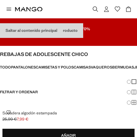
REBAJAS
HASTA -70%
Saltar al contenido principal
Saltar navegación por tipo de producto
Últimos Precios
REBAJAS DE ADOLESCENTE CHICO
TODO
PANTALONES
CAMISETAS Y POLOS
CAMISAS
VAQUEROS
BERMUDAS
J
Cambi
Mos
FILTRAR Y ORDENAR
Mos
Mos
SUDADERA ALGODÓN ESTAMPADA
Sudadera algodón estampada
25,99 €
7,99 €
Precio inicial tachado [25,99 € ]
Precio actual [7,99 € ]
AÑADIR