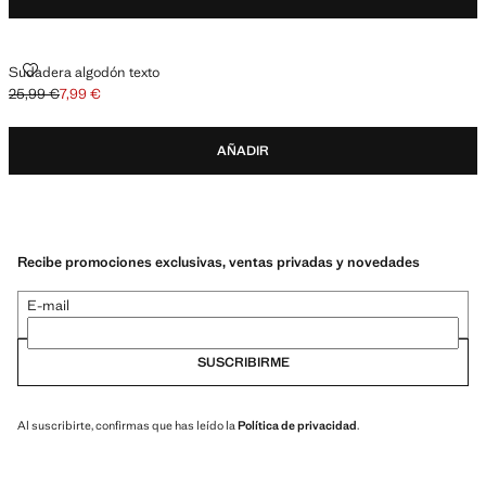
SUDADERA ALGODÓN TEXTO
Sudadera algodón texto
25,99 €
7,99 €
Precio inicial tachado [25,99 € ]
Precio actual [7,99 € ]
AÑADIR
Recibe promociones exclusivas, ventas privadas y novedades
E-mail
SUSCRIBIRME
Al suscribirte, confirmas que has leído la
Política de privacidad
.