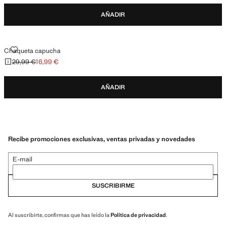
AÑADIR
CHAQUETA CAPUCHA
Chaqueta capucha
29,99 €
16,99 €
Precio inicial tachado [29,99 € ]
Precio actual [16,99 € ]
AÑADIR
Recibe promociones exclusivas, ventas privadas y novedades
E-mail
SUSCRIBIRME
Al suscribirte, confirmas que has leído la
Política de privacidad
.