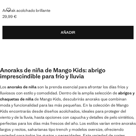
ANORAK ACOLCHADO BRILLANTE
Anorak acolchado brillante
29,99 €
Precio actual [29,99 € ]
AÑADIR
Anoraks de niña de Mango Kids: abrigo
imprescindible para frío y lluvia
Los
anoraks de niña
son la prenda esencial para afrontar los días fríos y
lluviosos con estilo y comodidad. Dentro de la amplia selección de
abrigos y
chaquetas de niña
de Mango Kids, descubrirás anoraks que combinan
moda y funcionalidad para las más pequeñas. En la colección de Mango
Kids encontrarás desde diseños acolchados, ideales para proteger del
viento y de la lluvia, hasta opciones con capucha y detalles de pelo sintético,
perfectas para los días más frescos del año. Los estilos varían entre anoraks
largos y rectos, saharianas tipo trench y modelos oversize, ofreciendo
variedad para todos los gustos y necesidades. Esta variedad de cortes