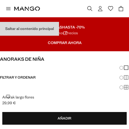
REBAJAS
HASTA -70%
Saltar al contenido principal
Últimos Precios
COMPRAR AHORA
ANORAKS DE NIÑA
Cambi
Mos
FILTRAR Y ORDENAR
Mos
Mos
ANORAK LARGO FLORES
Anorak largo flores
29,99 €
Precio actual [29,99 € ]
AÑADIR