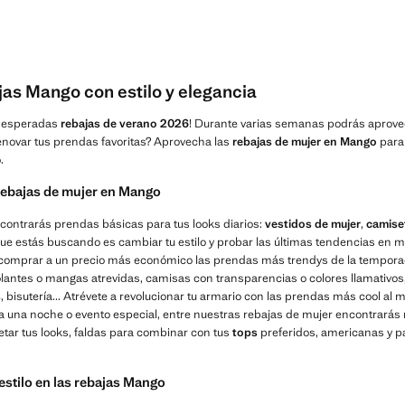
ajas Mango con estilo y elegancia
 esperadas
rebajas de verano 2026
! Durante varias semanas podrás aprove
enovar tus prendas favoritas? Aprovecha las
rebajas de mujer en Mango
para
.
 rebajas de mujer en Mango
contrarás prendas básicas para tus looks diarios:
vestidos de mujer
,
camise
 lo que estás buscando es cambiar tu estilo y probar las últimas tendencias en 
comprar a un precio más económico las prendas más trendys de la tempora
volantes o mangas atrevidas, camisas con transparencias o colores llamativ
s
, bisutería... Atrévete a revolucionar tu armario con las prendas más cool al m
a una noche o evento especial, entre nuestras rebajas de mujer encontrarás
tar tus looks, faldas para combinar con tus
tops
preferidos, americanas y pa
estilo en las rebajas Mango