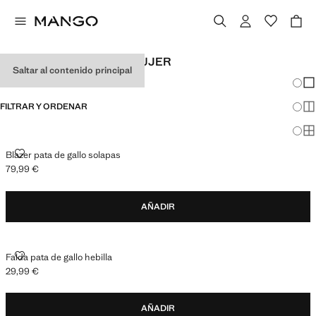
LOOKS DE OFICINA DE MUJER
Saltar al contenido principal
Cambi
Mos
FILTRAR Y ORDENAR
Mos
Mos
BLAZER PATA DE GALLO SOLAPAS
Blazer pata de gallo solapas
79,99 €
Precio actual [79,99 € ]
AÑADIR
FALDA PATA DE GALLO HEBILLA
Falda pata de gallo hebilla
29,99 €
Precio actual [29,99 € ]
AÑADIR