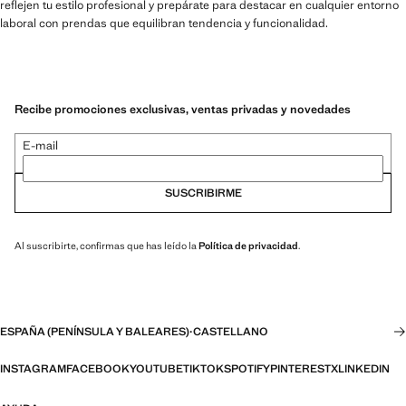
reflejen tu estilo profesional y prepárate para destacar en cualquier entorno
laboral con prendas que equilibran tendencia y funcionalidad.
Recibe promociones exclusivas, ventas privadas y novedades
E-mail
SUSCRIBIRME
Al suscribirte, confirmas que has leído la
Política de privacidad
.
ESPAÑA (PENÍNSULA Y BALEARES)
·
CASTELLANO
INSTAGRAM
FACEBOOK
YOUTUBE
TIKTOK
SPOTIFY
PINTEREST
X
LINKEDIN