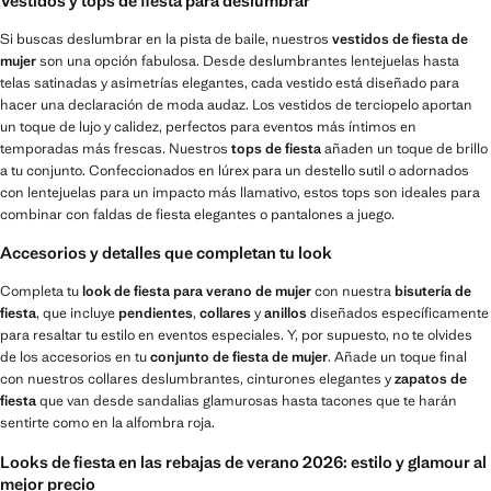
Vestidos y tops de fiesta para deslumbrar
Si buscas deslumbrar en la pista de baile, nuestros
vestidos de fiesta de
mujer
son una opción fabulosa. Desde deslumbrantes lentejuelas hasta
telas satinadas y asimetrías elegantes, cada vestido está diseñado para
hacer una declaración de moda audaz. Los vestidos de terciopelo aportan
un toque de lujo y calidez, perfectos para eventos más íntimos en
temporadas más frescas. Nuestros
tops de fiesta
añaden un toque de brillo
a tu conjunto. Confeccionados en lúrex para un destello sutil o adornados
con lentejuelas para un impacto más llamativo, estos tops son ideales para
combinar con faldas de fiesta elegantes o pantalones a juego.
Accesorios y detalles que completan tu look
Completa tu
look de fiesta para verano de mujer
con nuestra
bisutería de
fiesta
, que incluye
pendientes
,
collares
y
anillos
diseñados específicamente
para resaltar tu estilo en eventos especiales. Y, por supuesto, no te olvides
de los accesorios en tu
conjunto de fiesta de mujer
. Añade un toque final
con nuestros collares deslumbrantes, cinturones elegantes y
zapatos de
fiesta
que van desde sandalias glamurosas hasta tacones que te harán
sentirte como en la alfombra roja.
Looks de fiesta en las rebajas de verano 2026: estilo y glamour al
mejor precio