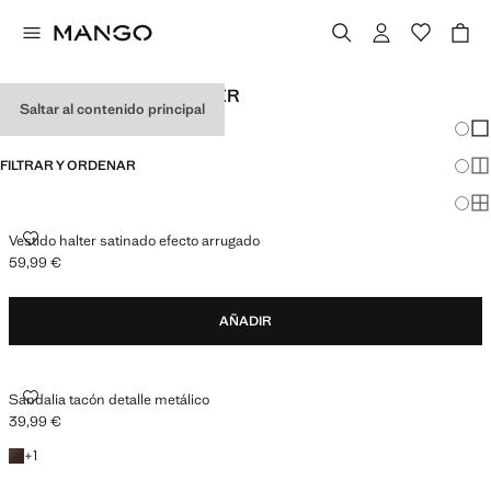
ROPA DE FIESTA DE MUJER
Saltar al contenido principal
Cambi
Mos
FILTRAR Y ORDENAR
Mos
Mos
VESTIDO HALTER SATINADO EFECTO ARRUGADO
Vestido halter satinado efecto arrugado
59,99 €
Precio actual [59,99 € ]
AÑADIR
SANDALIA TACÓN DETALLE METÁLICO
Sandalia tacón detalle metálico
39,99 €
Precio actual [39,99 € ]
+1 color
+
1