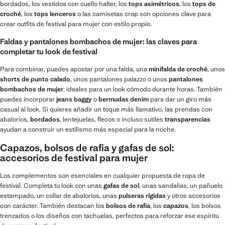
bordados, los vestidos con cuello halter, los
tops asimétricos
, los
tops de
croché
, los
tops lenceros
o las camisetas crop son opciones clave para
crear outfits de festival para mujer con estilo propio.
Faldas y pantalones bombachos de mujer: las claves para
completar tu look de festival
Para combinar, puedes apostar por una falda, una
minifalda de croché
, unos
shorts de punto calado
, unos pantalones palazzo o unos
pantalones
bombachos de mujer
, ideales para un look cómodo durante horas. También
puedes incorporar
jeans baggy
o
bermudas denim
para dar un giro más
casual al look. Si quieres añadir un toque más llamativo, las prendas con
abalorios,
bordados
, lentejuelas, flecos o incluso sutiles
transparencias
ayudan a construir un estilismo más especial para la noche.
Capazos, bolsos de rafia y gafas de sol:
accesorios de festival para mujer
Los complementos son esenciales en cualquier propuesta de ropa de
festival. Completa tu look con unas
gafas de sol
, unas sandalias, un pañuelo
estampado, un collar de abalorios, unas
pulseras rígidas
y otros accesorios
con carácter. También destacan los
bolsos de rafia
, los
capazos
, los bolsos
trenzados o los diseños con tachuelas, perfectos para reforzar ese espíritu