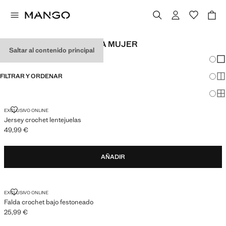
LOOKS DE FESTIVAL PARA MUJER
Saltar al contenido principal
Cambi
Mos
FILTRAR Y ORDENAR
Mos
Mos
JERSEY CROCHET LENTEJUELAS
EXCLUSIVO ONLINE
Jersey crochet lentejuelas
49,99 €
Precio actual [49,99 € ]
AÑADIR
FALDA CROCHET BAJO FESTONEADO
EXCLUSIVO ONLINE
Falda crochet bajo festoneado
25,99 €
Precio actual [25,99 € ]