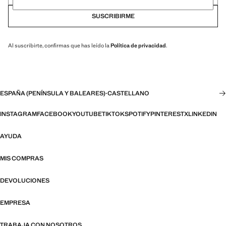
SUSCRIBIRME
Al suscribirte, confirmas que has leído la
Política de privacidad
.
ESPAÑA (PENÍNSULA Y BALEARES)
·
CASTELLANO
INSTAGRAM
FACEBOOK
YOUTUBE
TIKTOK
SPOTIFY
PINTEREST
X
LINKEDIN
AYUDA
MIS COMPRAS
DEVOLUCIONES
EMPRESA
TRABAJA CON NOSOTROS