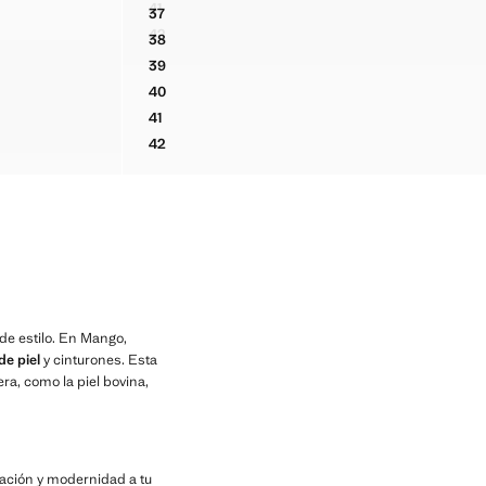
Precio actual [49,99 € ]
41
37
MOCASÍN SERRAJE FLECOS
BOTÍN SERRAJE TACÓN BLOQUE
42
38
MOCASÍN SERRAJE FLECOS
BOTÍN SERRAJE TACÓN BLOQUE
39
BOTÍN SERRAJE TACÓN BLOQUE
40
BOTÍN SERRAJE TACÓN BLOQUE
41
BOTÍN SERRAJE TACÓN BLOQUE
42
BOTÍN SERRAJE TACÓN BLOQUE
de estilo. En Mango,
de piel
y cinturones. Esta
ra, como la piel bovina,
icación y modernidad a tu