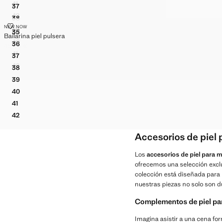
41
37
BOTÍN PIEL TACÓN BLOQUE
BAILARINA TACÓN PIEL LAZO
42
38
BOTÍN PIEL TACÓN BLOQUE
BAILARINA TACÓN PIEL LAZO
BAILARINA PIEL PULSERA
NEW NOW
39
Tallas
35
BAILARINA TACÓN PIEL LAZO
Bailarina piel pulsera
BAILARINA PIEL PULSERA
40
36
45,99 €
BAILARINA TACÓN PIEL LAZO
BAILARINA PIEL PULSERA
Precio actual [45,99 € ]
41
37
BAILARINA TACÓN PIEL LAZO
BAILARINA PIEL PULSERA
42
38
BAILARINA TACÓN PIEL LAZO
BAILARINA PIEL PULSERA
39
BAILARINA PIEL PULSERA
40
BAILARINA PIEL PULSERA
41
BAILARINA PIEL PULSERA
42
BAILARINA PIEL PULSERA
Accesorios de piel p
Los
accesorios de piel para m
ofrecemos una selección excl
colección está diseñada para 
nuestras piezas no solo son d
Complementos de piel pa
Imagina asistir a una cena for