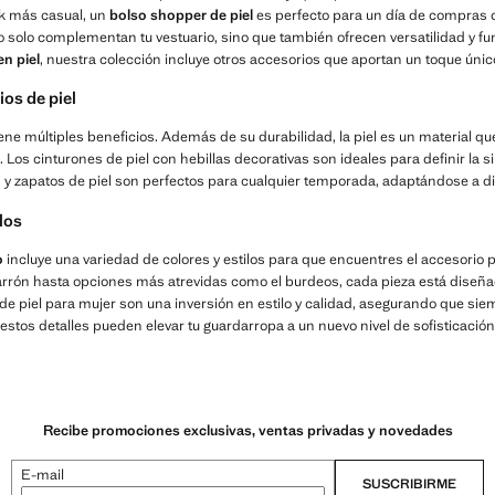
ok más casual, un
bolso shopper de piel
es perfecto para un día de compras 
 solo complementan tu vestuario, sino que también ofrecen versatilidad y f
en piel
, nuestra colección incluye otros accesorios que aportan un toque único
ios de piel
iene múltiples beneficios. Además de su durabilidad, la piel es un material q
 Los cinturones de piel con hebillas decorativas son ideales para definir la si
s y zapatos de piel son perfectos para cualquier temporada, adaptándose a di
los
o
incluye una variedad de colores y estilos para que encuentres el accesorio p
arrón hasta opciones más atrevidas como el burdeos, cada pieza está diseñad
de piel para mujer son una inversión en estilo y calidad, asegurando que sie
stos detalles pueden elevar tu guardarropa a un nuevo nivel de sofisticación
Recibe promociones exclusivas, ventas privadas y novedades
E-mail
SUSCRIBIRME