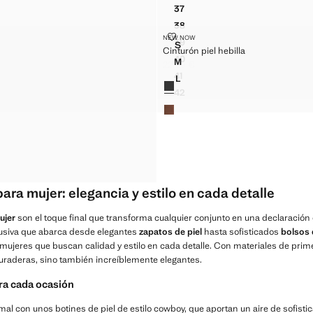
Precio actual [89,99 € ]
37
BOTA PIEL TACÓN BLOQUE
38
BOTA PIEL TACÓN BLOQUE
CINTURÓN PIEL HEBILLA
NEW NOW
39
Tallas
S
BOTA PIEL TACÓN BLOQUE
Cinturón piel hebilla
CINTURÓN PIEL HEBILLA
40
M
22,99 €
BOTA PIEL TACÓN BLOQUE
CINTURÓN PIEL HEBILLA
Precio actual [22,99 € ]
41
L
Colores
BOTA PIEL TACÓN BLOQUE
CINTURÓN PIEL HEBILLA
42
BOTA PIEL TACÓN BLOQUE
ara mujer: elegancia y estilo en cada detalle
ujer
son el toque final que transforma cualquier conjunto en una declaración 
usiva que abarca desde elegantes
zapatos de piel
hasta sofisticados
bolsos 
mujeres que buscan calidad y estilo en cada detalle. Con materiales de prime
uraderas, sino también increíblemente elegantes.
ra cada ocasión
mal con unos botines de piel de estilo cowboy, que aportan un aire de sofist