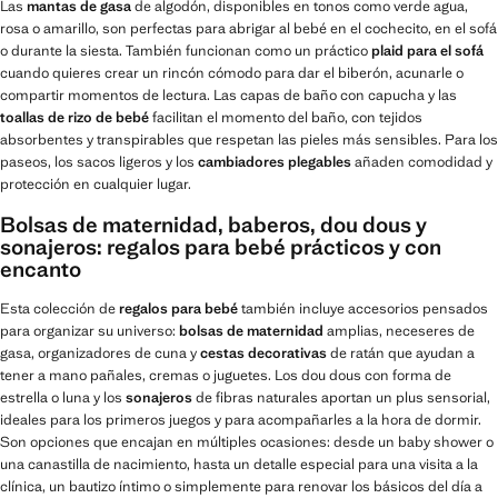
Las
mantas de gasa
de algodón, disponibles en tonos como verde agua,
rosa o amarillo, son perfectas para abrigar al bebé en el cochecito, en el sofá
o durante la siesta. También funcionan como un práctico
plaid para el sofá
cuando quieres crear un rincón cómodo para dar el biberón, acunarle o
compartir momentos de lectura. Las capas de baño con capucha y las
toallas de rizo de bebé
facilitan el momento del baño, con tejidos
absorbentes y transpirables que respetan las pieles más sensibles. Para los
paseos, los sacos ligeros y los
cambiadores plegables
añaden comodidad y
protección en cualquier lugar.
Bolsas de maternidad, baberos, dou dous y
sonajeros: regalos para bebé prácticos y con
encanto
Esta colección de
regalos para bebé
también incluye accesorios pensados
para organizar su universo:
bolsas de maternidad
amplias, neceseres de
gasa, organizadores de cuna y
cestas decorativas
de ratán que ayudan a
tener a mano pañales, cremas o juguetes. Los dou dous con forma de
estrella o luna y los
sonajeros
de fibras naturales aportan un plus sensorial,
ideales para los primeros juegos y para acompañarles a la hora de dormir.
Son opciones que encajan en múltiples ocasiones: desde un baby shower o
una canastilla de nacimiento, hasta un detalle especial para una visita a la
clínica, un bautizo íntimo o simplemente para renovar los básicos del día a