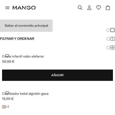
REGALOS PARA BEBÉ
Saltar al contenido principal
Cambi
Mos
FILTRAR Y ORDENAR
Mos
Mos
CESTA INFANTIL RATÁN ELEFANTE
Cesta infantil ratán elefante
59,99 €
Precio actual [59,99 € ]
AÑADIR
CAMBIADOR BEBÉ ALGODÓN GASA
Cambiador bebé algodón gasa
19,99 €
Precio actual [19,99 € ]
+1 color
+
1