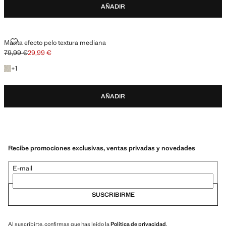
AÑADIR
MANTA EFECTO PELO TEXTURA MEDIANA
Manta efecto pelo textura mediana
79,99 €
29,99 €
Precio inicial tachado [79,99 € ]
Precio actual [29,99 € ]
+1 color
+
1
AÑADIR
Recibe promociones exclusivas, ventas privadas y novedades
E-mail
SUSCRIBIRME
Al suscribirte, confirmas que has leído la
Política de privacidad
.