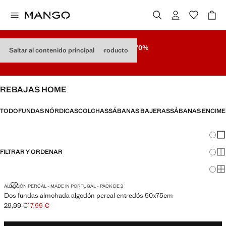
REBAJAS
HASTA -70%
Saltar al contenido principal
Saltar navegación por tipo de producto
Últimos Precios
REBAJAS HOME
TODO
FUNDAS NÓRDICAS
COLCHAS
SÁBANAS BAJERAS
SÁBANAS ENCIM
Cambi
Mos
FILTRAR Y ORDENAR
Mos
Mos
DOS FUNDAS ALMOHADA ALGODÓN PERCAL ENTREDÓS 50X75CM
ALGODÓN PERCAL - MADE IN PORTUGAL - PACK DE 2
Dos fundas almohada algodón percal entredós 50x75cm
29,99 €
17,99 €
Precio inicial tachado [29,99 € ]
Precio actual [17,99 € ]