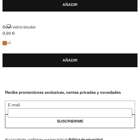
AÑADIR
BOWL VIDRIO BICOLOR
Bowl vidrio bicolor
9,99 €
Precio actual [9,99 € ]
+1 color
+
1
AÑADIR
Recibe promociones exclusivas, ventas privadas y novedades
E-mail
SUSCRIBIRME
Al suscribirte, confirmas que has leído la
Política de privacidad
.