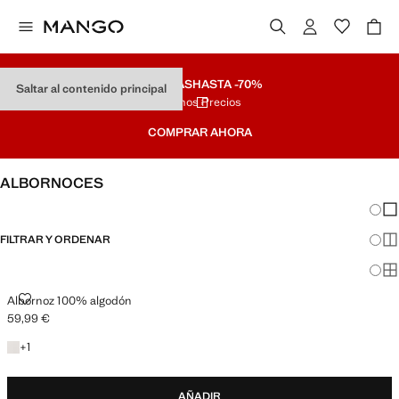
REBAJAS
HASTA -70%
Saltar al contenido principal
Últimos Precios
COMPRAR AHORA
ALBORNOCES
Cambi
Mos
FILTRAR Y ORDENAR
Mos
Mos
ALBORNOZ 100% ALGODÓN
Albornoz 100% algodón
59,99 €
Precio actual [59,99 € ]
+1 color
+
1
AÑADIR