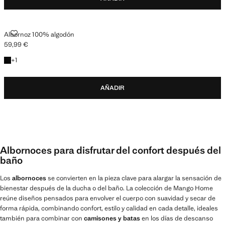
ALBORNOZ 100% ALGODÓN
Albornoz 100% algodón
59,99 €
Precio actual [59,99 € ]
+1 color
+
1
AÑADIR
Albornoces para disfrutar del confort después del
baño
Los
albornoces
se convierten en la pieza clave para alargar la sensación de
bienestar después de la ducha o del baño. La colección de Mango Home
reúne diseños pensados para envolver el cuerpo con suavidad y secar de
forma rápida, combinando confort, estilo y calidad en cada detalle, ideales
también para combinar con
camisones y batas
en los días de descanso