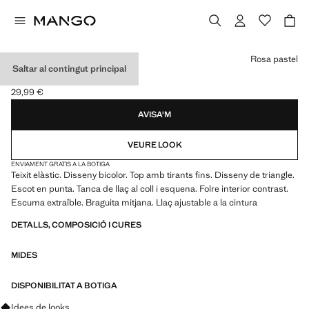
Selecciona un color
Rosa pastel
Saltar al contingut principal
BIKINI BICOLOR
29,99 €
Preu actual [29,99 € ]
AVISA'M
VEURE LOOK
ENVIAMENT GRATIS A LA BOTIGA
Teixit elàstic. Disseny bicolor. Top amb tirants fins. Disseny de triangle.
Escot en punta. Tanca de llaç al coll i esquena. Folre interior contrast.
Escuma extraïble. Braguita mitjana. Llaç ajustable a la cintura
DETALLS, COMPOSICIÓ I CURES
MIDES
DISPONIBILITAT A BOTIGA
Pregunta per looks, peces i tendències
Idees de looks