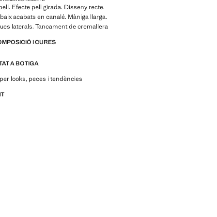
ipell. Efecte pell girada. Disseny recte.
i baix acabats en canalé. Màniga llarga.
ues laterals. Tancament de cremallera
OMPOSICIÓ I CURES
ITAT A BOTIGA
per looks, peces i tendències
NT