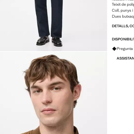
Teixit de pol
Coll, punys 
Dues butxaq
DETALLS, C
DISPONIBIL
Pregunta 
ASSISTA