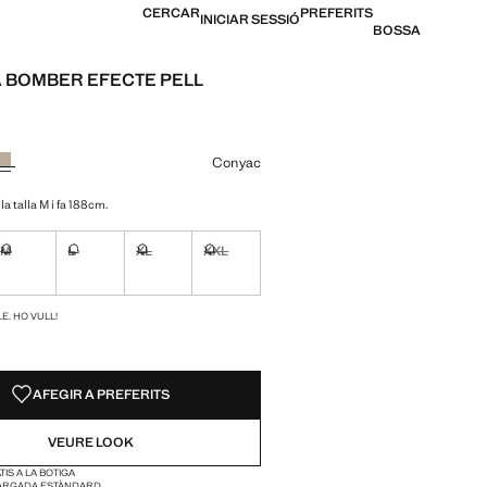
CERCAR
PREFERITS
INICIAR SESSIÓ
BOSSA
 BOMBER EFECTE PELL
[59,99 € ]
n color
Conyac
la talla M i fa 188cm.
M
L
XL
XXL
ble. Ho vull!
No disponible. Ho vull!
No disponible. Ho vull!
No disponible. Ho vull!
No disponible. Ho vull!
S!
E. HO VULL!
AFEGIR A PREFERITS
VEURE LOOK
IS A LA BOTIGA
ARGADA ESTÀNDARD