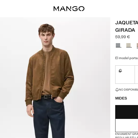
JAQUETA
GIRADA
59,99 €
Preu actual 
Selecciona u
El model porta 
S
No disponi
ÚLTIMES UNITAT
NO DISPONIBL
MIDES
ENVIAMENT GRAT
REGULAR FIT
LL