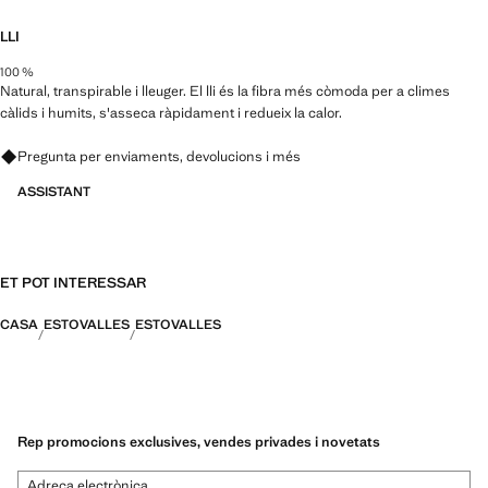
LLI
100 %
Natural, transpirable i lleuger. El lli és la fibra més còmoda per a climes
càlids i humits, s'asseca ràpidament i redueix la calor.
Pregunta per enviaments, devolucions i més
ASSISTANT
ET POT INTERESSAR
CASA
ESTOVALLES
ESTOVALLES
Rep promocions exclusives, vendes privades i novetats
Adreça electrònica