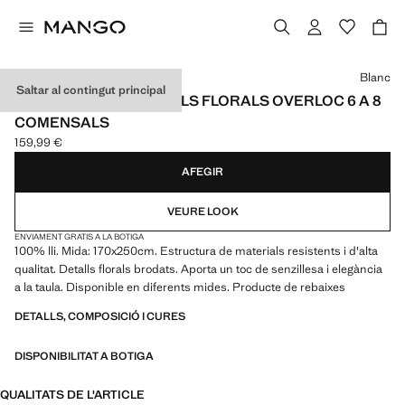
Selecciona un color
Blanc
Saltar al contingut principal
ESTOVALLES LLI DETALLS FLORALS OVERLOC 6 A 8
COMENSALS
159,99 €
Preu actual [159,99 € ]
AFEGIR
VEURE LOOK
ENVIAMENT GRATIS A LA BOTIGA
100% lli. Mida: 170x250cm. Estructura de materials resistents i d'alta
qualitat. Detalls florals brodats. Aporta un toc de senzillesa i elegància
a la taula. Disponible en diferents mides. Producte de rebaixes
DETALLS, COMPOSICIÓ I CURES
DISPONIBILITAT A BOTIGA
QUALITATS DE L'ARTICLE