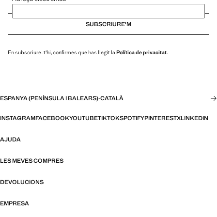
SUBSCRIURE'M
En subscriure-t'hi, confirmes que has llegit la
Política de privacitat
.
ESPANYA (PENÍNSULA I BALEARS)
·
CATALÀ
INSTAGRAM
FACEBOOK
YOUTUBE
TIKTOK
SPOTIFY
PINTEREST
X
LINKEDIN
AJUDA
LES MEVES COMPRES
DEVOLUCIONS
EMPRESA