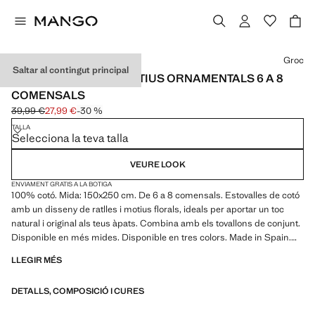
Selecciona un color
Groc
Saltar al contingut principal
ESTOVALLES COTÓ MOTIUS ORNAMENTALS 6 A 8
COMENSALS
39,99 €
27,99 €
-30 %
Preu inicial ratllat [39,99 € ]
Preu actual [27,99 € ]
TALLA
Selecciona la teva talla
VEURE LOOK
ENVIAMENT GRATIS A LA BOTIGA
100% cotó. Mida: 150x250 cm. De 6 a 8 comensals. Estovalles de cotó
amb un disseny de ratlles i motius florals, ideals per aportar un toc
natural i original als teus àpats. Combina amb els tovallons de conjunt.
Disponible en més mides. Disponible en tres colors. Made in Spain.
Producte de rebaixes
LLEGIR MÉS
DETALLS, COMPOSICIÓ I CURES