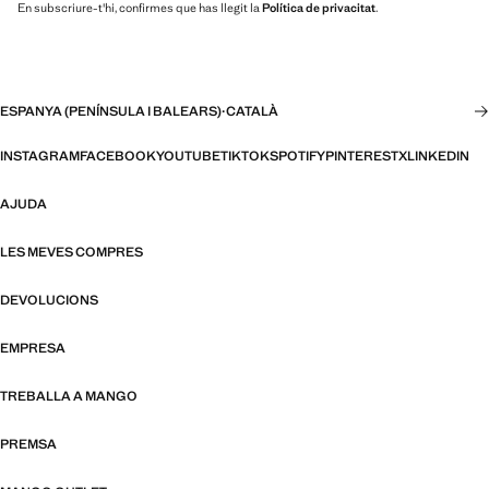
En subscriure-t'hi, confirmes que has llegit la
Política de privacitat
.
ESPANYA (PENÍNSULA I BALEARS)
·
CATALÀ
INSTAGRAM
FACEBOOK
YOUTUBE
TIKTOK
SPOTIFY
PINTEREST
X
LINKEDIN
AJUDA
LES MEVES COMPRES
DEVOLUCIONS
EMPRESA
TREBALLA A MANGO
PREMSA