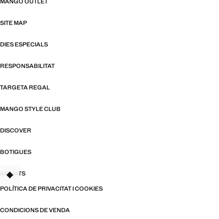
MANGO OUTLET
SITE MAP
DIES ESPECIALS
RESPONSABILITAT
TARGETA REGAL
MANGO STYLE CLUB
DISCOVER
BOTIGUES
AFILIATS
TANT
POLÍTICA DE PRIVACITAT I COOKIES
CONDICIONS DE VENDA