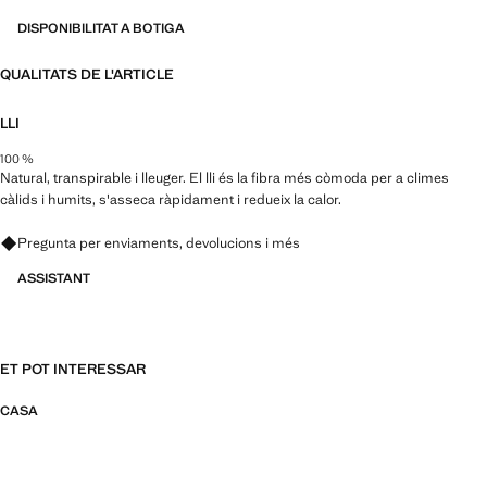
DISPONIBILITAT A BOTIGA
QUALITATS DE L'ARTICLE
LLI
100 %
Natural, transpirable i lleuger. El lli és la fibra més còmoda per a climes
càlids i humits, s'asseca ràpidament i redueix la calor.
Pregunta per enviaments, devolucions i més
ASSISTANT
ET POT INTERESSAR
CASA