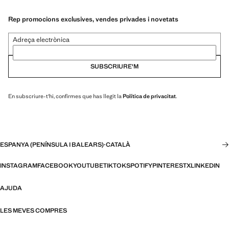
Rep promocions exclusives, vendes privades i novetats
Adreça electrònica
SUBSCRIURE'M
En subscriure-t'hi, confirmes que has llegit la
Política de privacitat
.
ESPANYA (PENÍNSULA I BALEARS)
·
CATALÀ
INSTAGRAM
FACEBOOK
YOUTUBE
TIKTOK
SPOTIFY
PINTEREST
X
LINKEDIN
AJUDA
LES MEVES COMPRES