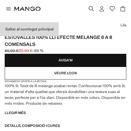
Selecciona un color
Lila
Saltar al contingut principal
MADE IN EUROPE
ESTOVALLES 100% LLI EFECTE MELANGE 6 A 8
COMENSALS
89,99 €
39,99 €
-56 %
Preu inicial ratllat [89,99 € ]
Preu actual [39,99 € ]
AVISA'M
VEURE LOOK
ENVIAMENT GRATIS A LA BOTIGA
100% lli. Teixit de lli melange acabat rentat. Confeccionat 100% amb lli,
un material d'alta qualitat que ofereix durabilitat i una textura suau al
tacte, perfecte per a l'ús diari. Disponible en més colors. Disponible en
més mides. Producte de rebaixes
LLEGIR MÉS
DETALLS, COMPOSICIÓ I CURES