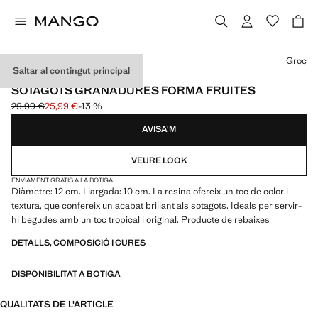
Selecciona un color
Groc
Saltar al contingut principal
PACK DE 4
SOTAGOTS GRANADURES FORMA FRUITES
29,99 €
25,99 €
-13 %
Preu inicial ratllat [29,99 € ]
Preu actual [25,99 € ]
AVISA'M
VEURE LOOK
ENVIAMENT GRATIS A LA BOTIGA
Diàmetre: 12 cm. Llargada: 10 cm. La resina ofereix un toc de color i
textura, que confereix un acabat brillant als sotagots. Ideals per servir-
hi begudes amb un toc tropical i original. Producte de rebaixes
DETALLS, COMPOSICIÓ I CURES
DISPONIBILITAT A BOTIGA
QUALITATS DE L'ARTICLE