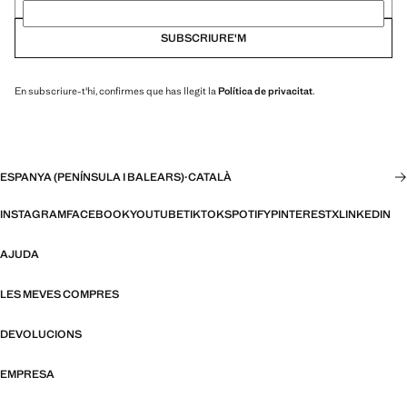
SUBSCRIURE'M
En subscriure-t'hi, confirmes que has llegit la
Política de privacitat
.
ESPANYA (PENÍNSULA I BALEARS)
·
CATALÀ
INSTAGRAM
FACEBOOK
YOUTUBE
TIKTOK
SPOTIFY
PINTEREST
X
LINKEDIN
AJUDA
LES MEVES COMPRES
DEVOLUCIONS
EMPRESA