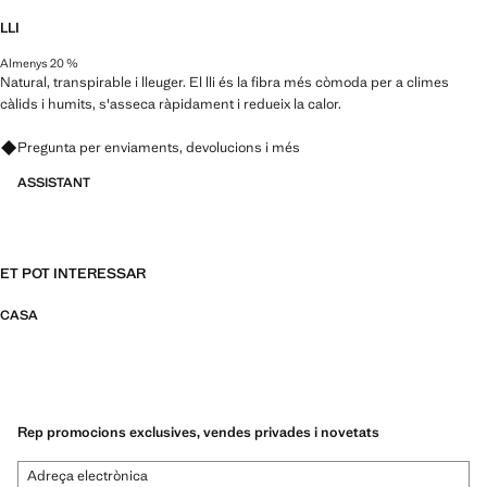
LLI
Almenys 20 %
Natural, transpirable i lleuger. El lli és la fibra més còmoda per a climes
càlids i humits, s'asseca ràpidament i redueix la calor.
Pregunta per enviaments, devolucions i més
ASSISTANT
ET POT INTERESSAR
CASA
Rep promocions exclusives, vendes privades i novetats
Adreça electrònica