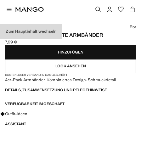
Wählen Sie eine Farbe
Rot
Zum Hauptinhalt wechseln
4ER-PACK KOMBINIERTE ARMBÄNDER
7,99 €
Aktueller Preis [7,99 € ]
HINZUFÜGEN
LOOK ANSEHEN
KOSTENLOSER VERSAND IN DAS GESCHÄFT
4er-Pack Armbänder. Kombiniertes Design. Schmuckdetail
DETAILS, ZUSAMMENSETZUNG UND PFLEGEHINWEISE
VERFÜGBARKEIT IM GESCHÄFT
Fragen zu Looks, Kleidungsstücken und Trends
Outfit-Ideen
ASSISTANT