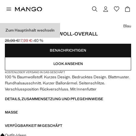
Wählen Sie eine Farbe
Blau
Zum Hauptinhalt wechseln
GEMUSTERTER BAUMWOLL-OVERALL
29,99 €
17,99 €
-40 %
Ausgangspreis durchgestrichen [29,99 € ]
Aktueller Preis [17,99 € ]
BENACHRICHTIGEN
LOOK ANSEHEN
KOSTENLOSER VERSAND IN DAS GESCHÄFT
100 % Baumwollstoff. Kurzes Design. Bedrucktes Design. Blattmuster.
Rundhalsausschnitt. Kurzer Ballonärmel. Seitenschlitze.
Verschlussposition Rückverschluss. Mit Innenfutter
DETAILS, ZUSAMMENSETZUNG UND PFLEGEHINWEISE
MASSE
VERFÜGBARKEIT IM GESCHÄFT
Fragen zu Looks, Kleidungsstücken und Trends
Outfit-Ideen