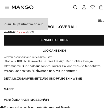
Wählen Sie eine Farbe
Blau
Zum Hauptinhalt wechseln
GEMUSTERTER BAUMWOLL-OVERALL
29,99 €
17,99 €
-40 %
Ausgangspreis durchgestrichen [29,99 € ]
Aktueller Preis [17,99 € ]
BENACHRICHTIGEN
LOOK ANSEHEN
KOSTENLOSER VERSAND IN DAS GESCHÄFT
Stoff aus 100 % Baumwolle. Kurzes Design. Bedrucktes Design.
Blattmuster. Rundhalsausschnitt. Kurzer Ballonärmel. Seitenschlitze.
Verschlussposition Rückverschluss. Mit Innenfutter
DETAILS, ZUSAMMENSETZUNG UND PFLEGEHINWEISE
MASSE
VERFÜGBARKEIT IM GESCHÄFT
Fragen zu Looks, Kleidungsstücken und Trends