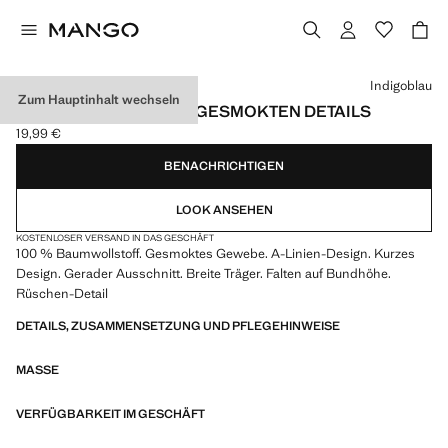
Wählen Sie eine Farbe
Indigoblau
Zum Hauptinhalt wechseln
BAUMWOLLKLEID MIT GESMOKTEN DETAILS
19,99 €
Aktueller Preis [19,99 € ]
BENACHRICHTIGEN
LOOK ANSEHEN
KOSTENLOSER VERSAND IN DAS GESCHÄFT
100 % Baumwollstoff. Gesmoktes Gewebe. A-Linien-Design. Kurzes
Design. Gerader Ausschnitt. Breite Träger. Falten auf Bundhöhe.
Rüschen-Detail
DETAILS, ZUSAMMENSETZUNG UND PFLEGEHINWEISE
MASSE
VERFÜGBARKEIT IM GESCHÄFT