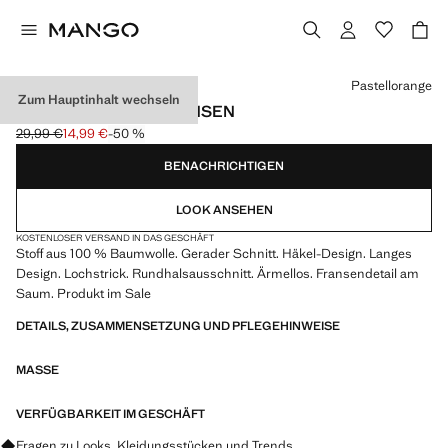
Wählen Sie eine Farbe
Pastellorange
Zum Hauptinhalt wechseln
HÄKELKLEID MIT FRANSEN
29,99 €
14,99 €
-50 %
Ausgangspreis durchgestrichen [29,99 € ]
Aktueller Preis [14,99 € ]
BENACHRICHTIGEN
LOOK ANSEHEN
KOSTENLOSER VERSAND IN DAS GESCHÄFT
Stoff aus 100 % Baumwolle. Gerader Schnitt. Häkel-Design. Langes
Design. Lochstrick. Rundhalsausschnitt. Ärmellos. Fransendetail am
Saum. Produkt im Sale
DETAILS, ZUSAMMENSETZUNG UND PFLEGEHINWEISE
MASSE
VERFÜGBARKEIT IM GESCHÄFT
Fragen zu Looks, Kleidungsstücken und Trends