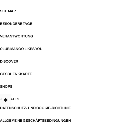
SITE MAP
BESONDERE TAGE
VERANTWORTUNG
CLUB MANGO LIKES YOU
DISCOVER
GESCHENKKARTE
SHOPS
AFFILIATES
TANT
DATENSCHUTZ- UND COOKIE-RICHTLINIE
ALLGEMEINE GESCHÄFTSBEDINGUNGEN