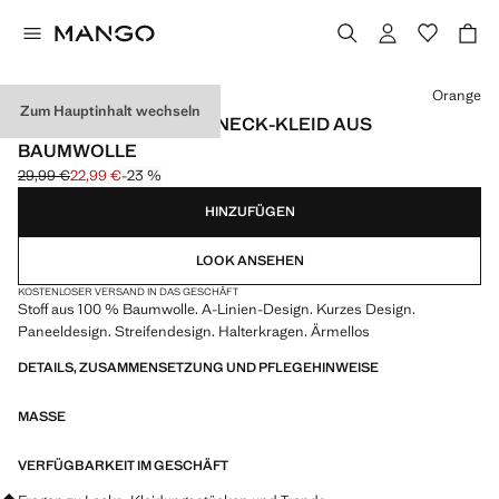
Wählen Sie eine Farbe
Orange
Zum Hauptinhalt wechseln
GESTREIFTES HALTERNECK-KLEID AUS
BAUMWOLLE
29,99 €
22,99 €
-23 %
Ausgangspreis durchgestrichen [29,99 € ]
Aktueller Preis [22,99 € ]
HINZUFÜGEN
LOOK ANSEHEN
KOSTENLOSER VERSAND IN DAS GESCHÄFT
Stoff aus 100 % Baumwolle. A-Linien-Design. Kurzes Design.
Paneeldesign. Streifendesign. Halterkragen. Ärmellos
DETAILS, ZUSAMMENSETZUNG UND PFLEGEHINWEISE
MASSE
VERFÜGBARKEIT IM GESCHÄFT