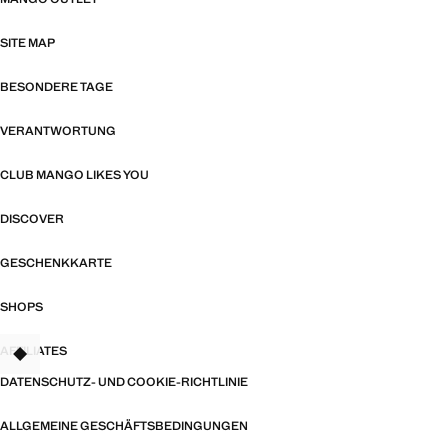
SITE MAP
BESONDERE TAGE
VERANTWORTUNG
CLUB MANGO LIKES YOU
DISCOVER
GESCHENKKARTE
SHOPS
AFFILIATES
TANT
DATENSCHUTZ- UND COOKIE-RICHTLINIE
ALLGEMEINE GESCHÄFTSBEDINGUNGEN