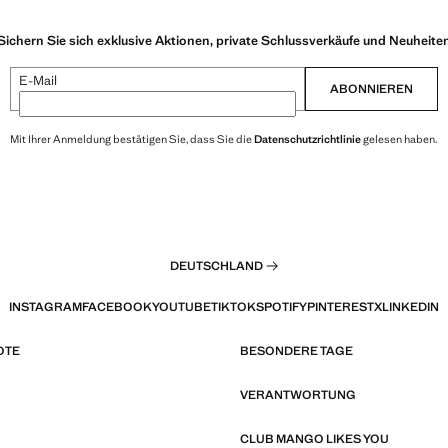
Sichern Sie sich exklusive Aktionen, private Schlussverkäufe und Neuheite
E-Mail
ABONNIEREN
Mit Ihrer Anmeldung bestätigen Sie, dass Sie die
Datenschutzrichtlinie
gelesen haben.
DEUTSCHLAND
INSTAGRAM
FACEBOOK
YOUTUBE
TIKTOK
SPOTIFY
PINTEREST
X
LINKEDIN
OTE
BESONDERE TAGE
VERANTWORTUNG
CLUB MANGO LIKES YOU