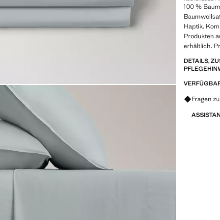
100 % Baum
Baumwollsa
Haptik. Kom
Produkten au
erhältlich. 
DETAILS, 
PFLEGEHIN
VERFÜGBAR
Fragen z
ASSISTA