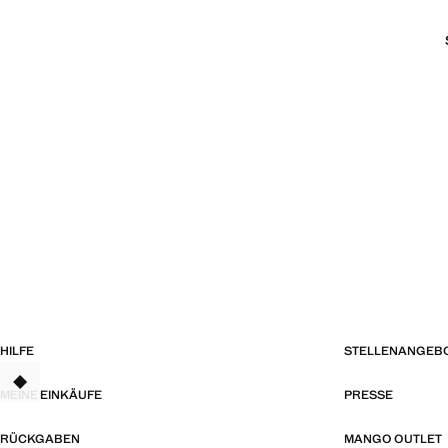
HILFE
STELLENANGEB
TANT
MEINE EINKÄUFE
PRESSE
RÜCKGABEN
MANGO OUTLET