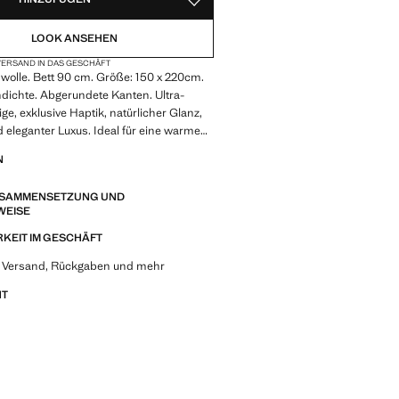
ALS FAVORIT SPEICHERN
LOOK ANSEHEN
ERSAND IN DAS GESCHÄFT
olle. Bett 90 cm. Größe: 150 x 220cm.
dichte. Abgerundete Kanten. Ultra-
ige, exklusive Haptik, natürlicher Glanz,
 eleganter Luxus. Ideal für eine warme
ble Erholung im Winter. Satin-Finish.
N
er Touch, der Luxus und Eleganz in Ihre
ringt. Lässt sich mit weiteren
ZUSAMMENSETZUNG UND
us der Kollektion kombinieren. Produkt
WEISE
KEIT IM GESCHÄFT
u Versand, Rückgaben und mehr
NT