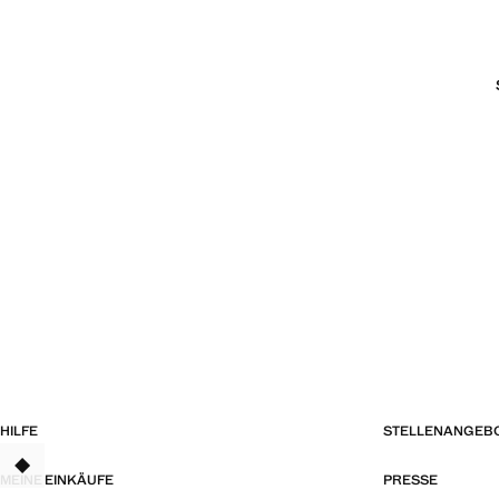
HILFE
STELLENANGEB
TANT
MEINE EINKÄUFE
PRESSE