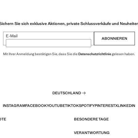
Sichern Sie sich exklusive Aktionen, private Schlussverkäufe und Neuheite
E-Mail
ABONNIEREN
Mit Ihrer Anmeldung bestätigen Sie, dass Sie die
Datenschutzrichtlinie
gelesen haben.
DEUTSCHLAND
INSTAGRAM
FACEBOOK
YOUTUBE
TIKTOK
SPOTIFY
PINTEREST
X
LINKEDIN
OTE
BESONDERE TAGE
VERANTWORTUNG