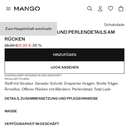
Wählen Sie eine Farbe
Schokolade
Zum Hauptinhalt wechseln
OBERTEIL MIT TEXTUR UND PERLENDETAILS AM
RÜCKEN
25,99 €
15,99 €
-38 %
Ausgangspreis durchgestrichen [25,99 € ]
Aktueller Preis [15,99 € ]
HINZUFÜGEN
LOOK ANSEHEN
KOSTENLOSER VERSAND IN DAS GESCHÄFT
REGULAR FIT
LANG
Stoff mit Struktur. Gerader Schnitt. Drapierter Kragen. Breite Träger.
Ärmellos. Offener Rücken mit Bändern. Perlendetail. Total Look
DETAILS, ZUSAMMENSETZUNG UND PFLEGEHINWEISE
MASSE
VERFÜGBARKEIT IM GESCHÄFT