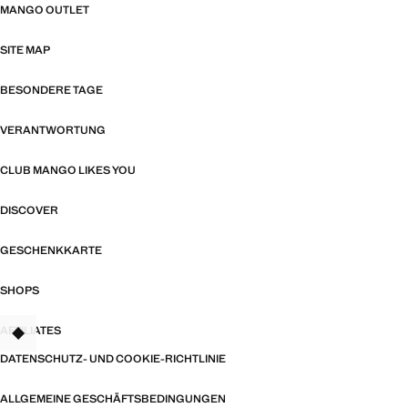
MANGO OUTLET
SITE MAP
BESONDERE TAGE
VERANTWORTUNG
CLUB MANGO LIKES YOU
DISCOVER
GESCHENKKARTE
SHOPS
AFFILIATES
TANT
DATENSCHUTZ- UND COOKIE-RICHTLINIE
ALLGEMEINE GESCHÄFTSBEDINGUNGEN