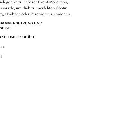
ck gehört zu unserer Event-Kollektion,
n wurde, um dich zur perfekten Gästin
rty, Hochzeit oder Zeremonie zu machen.
ZUSAMMENSETZUNG UND
WEISE
KEIT IM GESCHÄFT
 Looks, Kleidungsstücken und Trends
een
NT