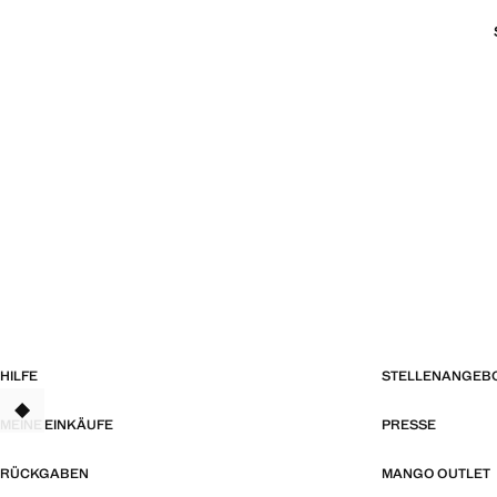
HILFE
STELLENANGEB
TANT
MEINE EINKÄUFE
PRESSE
RÜCKGABEN
MANGO OUTLET