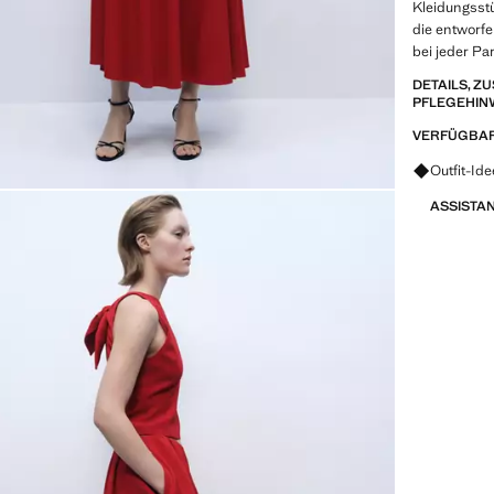
Kleidungsstü
die entworfe
bei jeder Pa
DETAILS, 
PFLEGEHIN
VERFÜGBAR
Fragen zu
Outfit-Id
ASSISTA