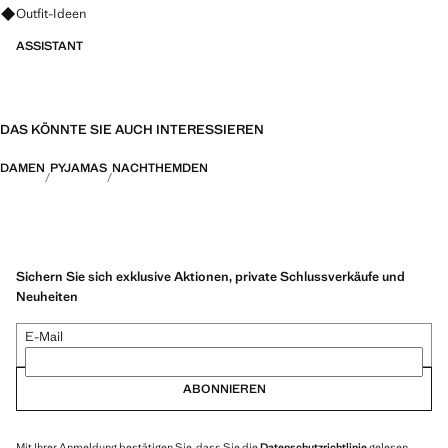
Fragen zu Looks, Kleidungsstücken und Trends
Outfit-Ideen
ASSISTANT
DAS KÖNNTE SIE AUCH INTERESSIEREN
DAMEN
PYJAMAS
NACHTHEMDEN
Sichern Sie sich exklusive Aktionen, private Schlussverkäufe und
Neuheiten
E-Mail
ABONNIEREN
Mit Ihrer Anmeldung bestätigen Sie, dass Sie die
Datenschutzrichtlinie
gelesen