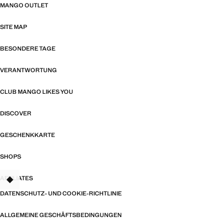
MANGO OUTLET
SITE MAP
BESONDERE TAGE
VERANTWORTUNG
CLUB MANGO LIKES YOU
DISCOVER
GESCHENKKARTE
SHOPS
AFFILIATES
TANT
DATENSCHUTZ- UND COOKIE-RICHTLINIE
ALLGEMEINE GESCHÄFTSBEDINGUNGEN