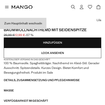
Wählen Sie eine Farbe
Lila
Zum Hauptinhalt wechseln
MADE IN PORTUGAL
BAUMWOLLNACHTHEMD MIT SEIDENSPITZE
29,99 €
12,99 €
-57 %
Ausgangspreis durchgestrichen [29,99 € ]
Aktueller Preis [12,99 € ]
HINZUFÜGEN
LOOK ANSEHEN
KOSTENLOSER VERSAND IN DAS GESCHÄFT
100 % Baumwolle. Spaghettiträger. Nachthemd im Kleid-Stil. Gerader
Ausschnitt. Spitzendetails. Kurzes Design. Bietet Komfort und
Bewegungsfreiheit. Produkt im Sale
DETAILS, ZUSAMMENSETZUNG UND PFLEGEHINWEISE
MASSE
VERFÜGBARKEIT IM GESCHÄFT