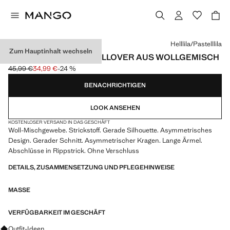
Wählen Sie eine Farbe
Helllila/Pastelllila
Zum Hauptinhalt wechseln
ASYMMETRISCHER PULLOVER AUS WOLLGEMISCH
45,99 €
34,99 €
-24 %
Ausgangspreis durchgestrichen [45,99 € ]
Aktueller Preis [34,99 € ]
BENACHRICHTIGEN
LOOK ANSEHEN
KOSTENLOSER VERSAND IN DAS GESCHÄFT
Woll-Mischgewebe. Strickstoff. Gerade Silhouette. Asymmetrisches
Design. Gerader Schnitt. Asymmetrischer Kragen. Lange Ärmel.
Abschlüsse in Rippstrick. Ohne Verschluss
DETAILS, ZUSAMMENSETZUNG UND PFLEGEHINWEISE
MASSE
VERFÜGBARKEIT IM GESCHÄFT
Fragen zu Looks, Kleidungsstücken und Trends
Outfit-Ideen