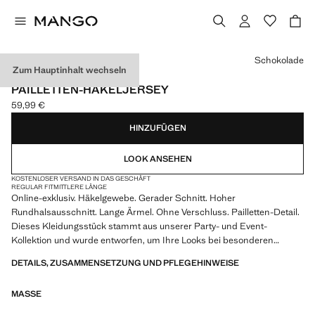
Wählen Sie eine Farbe
Schokolade
Zum Hauptinhalt wechseln
EXKLUSIV ONLINE
PAILLETTEN-HÄKELJERSEY
59,99 €
Aktueller Preis [59,99 € ]
HINZUFÜGEN
LOOK ANSEHEN
KOSTENLOSER VERSAND IN DAS GESCHÄFT
REGULAR FIT
MITTLERE LÄNGE
Online-exklusiv. Häkelgewebe. Gerader Schnitt. Hoher
Rundhalsausschnitt. Lange Ärmel. Ohne Verschluss. Pailletten-Detail.
Dieses Kleidungsstück stammt aus unserer Party- und Event-
Kollektion und wurde entworfen, um Ihre Looks bei besonderen
Anlässen aufzuwerten
DETAILS, ZUSAMMENSETZUNG UND PFLEGEHINWEISE
MASSE