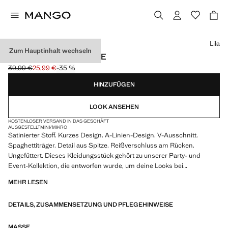
Wählen Sie eine Farbe
Lila
Zum Hauptinhalt wechseln
SATIN-KLEID MIT SPITZE
39,99 €
25,99 €
-35 %
Ausgangspreis durchgestrichen [39,99 € ]
Aktueller Preis [25,99 € ]
HINZUFÜGEN
LOOK ANSEHEN
KOSTENLOSER VERSAND IN DAS GESCHÄFT
AUSGESTELLT
MINI/MIKRO
Satinierter Stoff. Kurzes Design. A-Linien-Design. V-Ausschnitt.
Spaghettiträger. Detail aus Spitze. Reißverschluss am Rücken.
Ungefüttert. Dieses Kleidungsstück gehört zu unserer Party- und
Event-Kollektion, die entworfen wurde, um deine Looks bei
besonderen Anlässen zu veredeln
MEHR LESEN
DETAILS, ZUSAMMENSETZUNG UND PFLEGEHINWEISE
MASSE