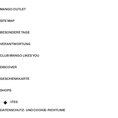
MANGO OUTLET
SITE MAP
BESONDERE TAGE
VERANTWORTUNG
CLUB MANGO LIKES YOU
DISCOVER
GESCHENKKARTE
SHOPS
AFFILIATES
TANT
DATENSCHUTZ- UND COOKIE-RICHTLINIE