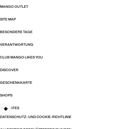
MANGO OUTLET
SITE MAP
BESONDERE TAGE
VERANTWORTUNG
CLUB MANGO LIKES YOU
DISCOVER
GESCHENKKARTE
SHOPS
AFFILIATES
TANT
DATENSCHUTZ- UND COOKIE-RICHTLINIE