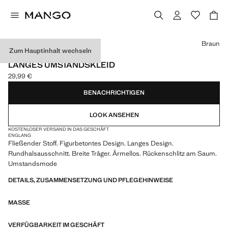
Wählen Sie eine Farbe
Braun
Zum Hauptinhalt wechseln
UMSTANDSMODE
LANGES UMSTANDSKLEID
29,99 €
Aktueller Preis [29,99 € ]
BENACHRICHTIGEN
LOOK ANSEHEN
KOSTENLOSER VERSAND IN DAS GESCHÄFT
ENG
LANG
Fließender Stoff. Figurbetontes Design. Langes Design.
Rundhalsausschnitt. Breite Träger. Ärmellos. Rückenschlitz am Saum.
Umstandsmode
DETAILS, ZUSAMMENSETZUNG UND PFLEGEHINWEISE
MASSE
VERFÜGBARKEIT IM GESCHÄFT