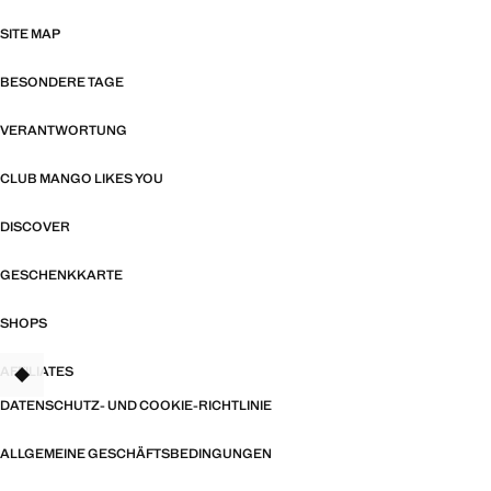
SITE MAP
BESONDERE TAGE
VERANTWORTUNG
CLUB MANGO LIKES YOU
DISCOVER
GESCHENKKARTE
SHOPS
AFFILIATES
TANT
DATENSCHUTZ- UND COOKIE-RICHTLINIE
ALLGEMEINE GESCHÄFTSBEDINGUNGEN