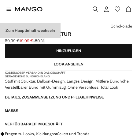
Wählen Sie eine Farbe
Schokolade
Zum Hauptinhalt wechseln
HAREMSHOSE MIT TEXTUR
39,99 €
19,99 €
-50 %
Ausgangspreis durchgestrichen [39,99 € ]
Aktueller Preis [19,99 € ]
HINZUFÜGEN
LOOK ANSEHEN
KOSTENLOSER VERSAND IN DAS GESCHÄFT
GERADE
HOHE BUNDHÖHE
LANG
Stoff mit Struktur. Balloon-Design. Langes Design. Mittlere Bundhöhe.
Verstellbarer Bund mit Gummizug. Ohne Verschluss. Total Look
DETAILS, ZUSAMMENSETZUNG UND PFLEGEHINWEISE
MASSE
VERFÜGBARKEIT IM GESCHÄFT
Fragen zu Looks, Kleidungsstücken und Trends