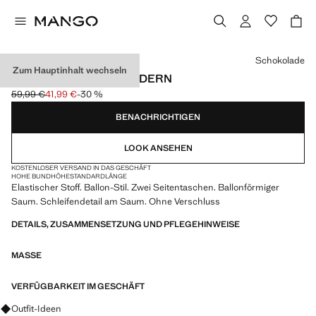
Wählen Sie eine Farbe
Schokolade
Zum Hauptinhalt wechseln
BALLONHOSE MIT BÄNDERN
59,99 €
41,99 €
-30 %
Ausgangspreis durchgestrichen [59,99 € ]
Aktueller Preis [41,99 € ]
BENACHRICHTIGEN
LOOK ANSEHEN
KOSTENLOSER VERSAND IN DAS GESCHÄFT
HOHE BUNDHÖHE
STANDARDLÄNGE
Elastischer Stoff. Ballon-Stil. Zwei Seitentaschen. Ballonförmiger
Saum. Schleifendetail am Saum. Ohne Verschluss
DETAILS, ZUSAMMENSETZUNG UND PFLEGEHINWEISE
MASSE
VERFÜGBARKEIT IM GESCHÄFT
Fragen zu Looks, Kleidungsstücken und Trends
Outfit-Ideen