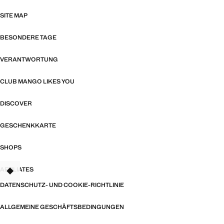
SITE MAP
BESONDERE TAGE
VERANTWORTUNG
CLUB MANGO LIKES YOU
DISCOVER
GESCHENKKARTE
SHOPS
AFFILIATES
TANT
DATENSCHUTZ- UND COOKIE-RICHTLINIE
ALLGEMEINE GESCHÄFTSBEDINGUNGEN