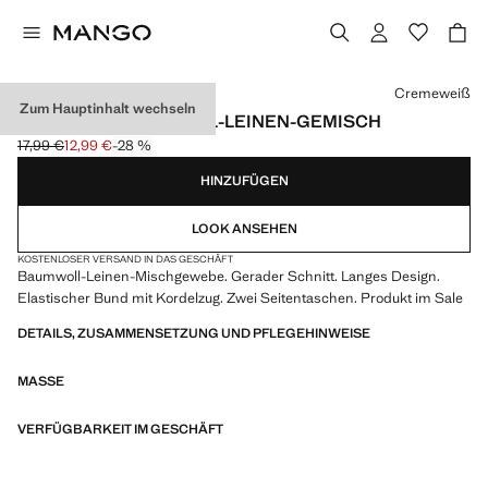
Wählen Sie eine Farbe
Cremeweiß
Zum Hauptinhalt wechseln
HOSE AUS BAUMWOLL-LEINEN-GEMISCH
17,99 €
12,99 €
-28 %
Ausgangspreis durchgestrichen [17,99 € ]
Aktueller Preis [12,99 € ]
HINZUFÜGEN
LOOK ANSEHEN
KOSTENLOSER VERSAND IN DAS GESCHÄFT
Baumwoll-Leinen-Mischgewebe. Gerader Schnitt. Langes Design.
Elastischer Bund mit Kordelzug. Zwei Seitentaschen. Produkt im Sale
DETAILS, ZUSAMMENSETZUNG UND PFLEGEHINWEISE
MASSE
VERFÜGBARKEIT IM GESCHÄFT