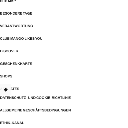
SITE MAP
BESONDERE TAGE
VERANTWORTUNG
CLUB MANGO LIKES YOU
DISCOVER
GESCHENKKARTE
SHOPS
AFFILIATES
TANT
DATENSCHUTZ- UND COOKIE-RICHTLINIE
ALLGEMEINE GESCHÄFTSBEDINGUNGEN
ETHIK-KANAL