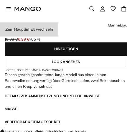
Wählen Sie eine Farbe
Marineblau
Zum Hauptinhalt wechseln
GERADE LEINENHOSE
19,99 €
6,99 €
-65 %
Ausgangspreis durchgestrichen [19,99 € ]
Aktueller Preis [6,99 € ]
HINZUFÜGEN
LOOK ANSEHEN
KOSTENLOSER VERSAND IN DAS GESCHÄFT
Dieses gerade geschnittene, lange Modell aus einer Leinen-
Baumwollmischung verfügt über Gürtelschlaufen, zwei Seitentaschen
und einen Knopfverschluss
DETAILS, ZUSAMMENSETZUNG UND PFLEGEHINWEISE
MASSE
VERFÜGBARKEIT IM GESCHÄFT
Fragen zu Looks, Kleidungsstücken und Trends