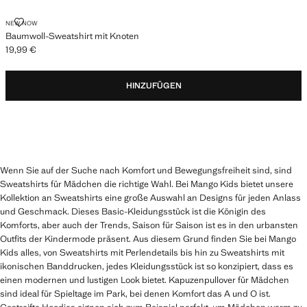
BAUMWOLL-SWEATSHIRT MIT KNOTEN
NEW NOW
Baumwoll-Sweatshirt mit Knoten
19,99 €
Aktueller Preis [19,99 € ]
HINZUFÜGEN
Wenn Sie auf der Suche nach Komfort und Bewegungsfreiheit sind, sind
Sweatshirts für Mädchen die richtige Wahl. Bei Mango Kids bietet unsere
Kollektion an Sweatshirts eine große Auswahl an Designs für jeden Anlass
und Geschmack. Dieses Basic-Kleidungsstück ist die Königin des
Komforts, aber auch der Trends, Saison für Saison ist es in den urbansten
Outfits der Kindermode präsent. Aus diesem Grund finden Sie bei Mango
Kids alles, von Sweatshirts mit Perlendetails bis hin zu Sweatshirts mit
ikonischen Banddrucken, jedes Kleidungsstück ist so konzipiert, dass es
einen modernen und lustigen Look bietet. Kapuzenpullover für Mädchen
sind ideal für Spieltage im Park, bei denen Komfort das A und O ist.