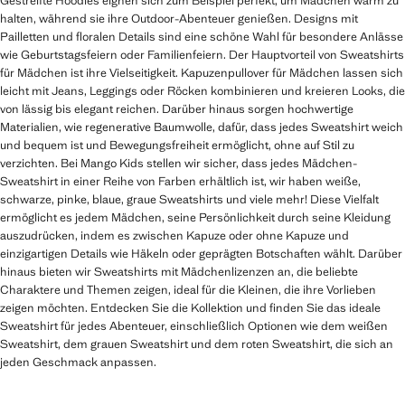
Gestreifte Hoodies eignen sich zum Beispiel perfekt, um Mädchen warm zu
halten, während sie ihre Outdoor-Abenteuer genießen. Designs mit
Pailletten und floralen Details sind eine schöne Wahl für besondere Anlässe
wie Geburtstagsfeiern oder Familienfeiern. Der Hauptvorteil von Sweatshirts
für Mädchen ist ihre Vielseitigkeit. Kapuzenpullover für Mädchen lassen sich
leicht mit Jeans, Leggings oder Röcken kombinieren und kreieren Looks, die
von lässig bis elegant reichen. Darüber hinaus sorgen hochwertige
Materialien, wie regenerative Baumwolle, dafür, dass jedes Sweatshirt weich
und bequem ist und Bewegungsfreiheit ermöglicht, ohne auf Stil zu
verzichten. Bei Mango Kids stellen wir sicher, dass jedes Mädchen-
Sweatshirt in einer Reihe von Farben erhältlich ist, wir haben weiße,
schwarze, pinke, blaue, graue Sweatshirts und viele mehr! Diese Vielfalt
ermöglicht es jedem Mädchen, seine Persönlichkeit durch seine Kleidung
auszudrücken, indem es zwischen Kapuze oder ohne Kapuze und
einzigartigen Details wie Häkeln oder geprägten Botschaften wählt. Darüber
hinaus bieten wir Sweatshirts mit Mädchenlizenzen an, die beliebte
Charaktere und Themen zeigen, ideal für die Kleinen, die ihre Vorlieben
zeigen möchten. Entdecken Sie die Kollektion und finden Sie das ideale
Sweatshirt für jedes Abenteuer, einschließlich Optionen wie dem weißen
Sweatshirt, dem grauen Sweatshirt und dem roten Sweatshirt, die sich an
jeden Geschmack anpassen.